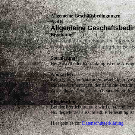
Allgemeine Geschäftsbedingungen
AGBs
Allgemeine Geschäftsbedin
Bezahlung
Die Kosten für die Dienstleistungen s
ist bar oder per Paypal möglich. Bei
Stornierung
Bei Ausfall oder Erkrankung ist eine Absag
Abokarten
Beim Kauf von Abokarten besteht kein Ansp
anderes zu übertragen, der dann die Leist
Ausstellung. Zehnerkarten haben einen Prei
Pferdesitting
Bei der Pferdebetreuung wird ein detaillier
etc. des Pferdes ausschließt. Pferdesittin
Hier geht es zur
Datenschutzerklärung