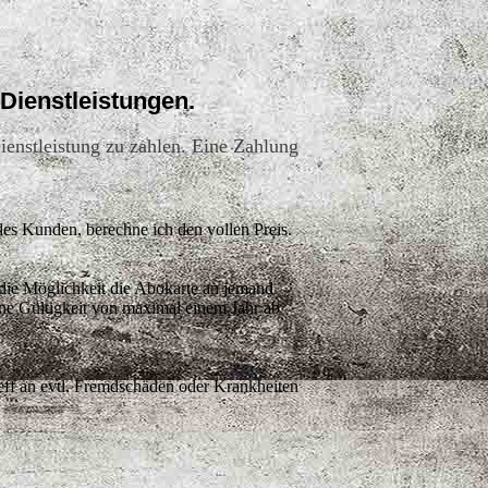
Dienstleistungen.
ienstleistung zu zahlen. Eine Zahlung
des Kunden, berechne ich den vollen Preis.
die Möglichkeit die Abokarte an jemand
ne Gültigkeit von maximal einem Jahr ab
aeff an evtl. Fremdschäden oder Krankheiten