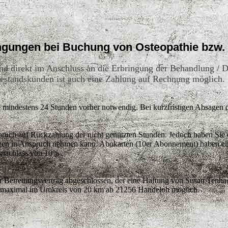
gungen bei Buchung von Osteopathie bzw. 
ind direkt im Anschluss an die Erbringung der Behandlung / D
 Bestandskunden ist auch eine Zahlung auf Rechnung möglich.
e mindestens 24 Stunden vorher notwendig. Bei kurzfristigen Absagen 
ruch auf Rückzahlung der nicht genutzten Stunden. Jedoch haben Sie 
ungen in Anspruch nehmen kann. Abokarten (10er Abonnement) haben ei
snachlass von 10% .
ter Betreuungsvertrag abgeschlossen, der eine Haftung von Susan Tenh
g ist maximal im Umkreis von 20 km ab 21256 Handeloh möglich.