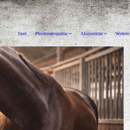
Start
Pferdeosteopathie
Akupunktur
Weitere