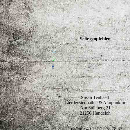
Seite empfehlen
Susan Tenhaeff
Pferdeosteopathie & Akupunktur
Am Stühberg 21
21256 Handeloh
Telefon +49 151 22 78 78 37