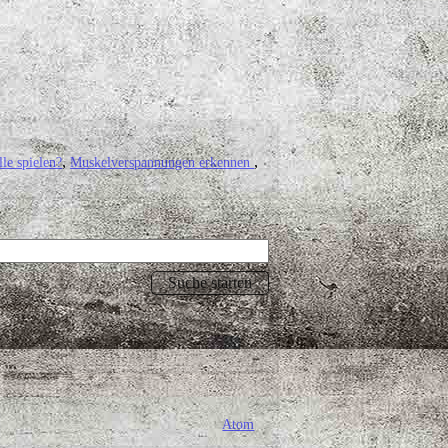
le spielen?
Muskelverspannungen erkennen
Atom