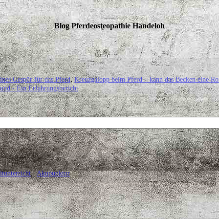
Blog Pferdeosteopathie Handeloh
.
eines Gespür für das Pferd
Kreuzgalopp beim Pferd – kann das Becken eine Rol
und - Ein Erfahrungsbericht
itunterricht
Akupunktur