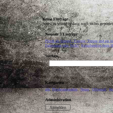
Keine Einträge
Sorry, es wurde bislang noch nichts gepostet
Neueste 5 Einträge
Pferde als Spiegel - Energie, Timing und ein f
Futterpause oder Nicht?
Kreuzbandriss beim H
Suchen
Kategorien
alle
Pferdeosteopathie
Neues
Offenstall
Re
Administration
Anmelden